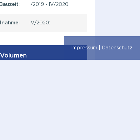
Bauzeit:
I/2019 - IV/2020:
fnahme:
IV/2020:
Impressum | Datenschutz
 Volumen
zfläche:
4.500m²:
heiten:
51:
TG / UG:
45 Stellplätze:
Kita:
4 Gruppen: