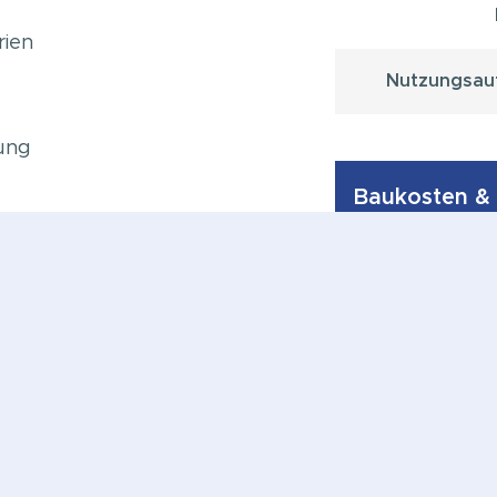
rien
Nutzungsau
ung
Baukosten &
Nut
Wohnein